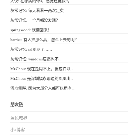
大侠: 在哪买的vps，感觉还挺快的
灰常记忆: 每天看看一两次足矣
灰常记忆: 一个月都没发现？
springwood: 欢迎回来！
harries: 有人挂那么高，怎么上去的呢？
灰常记忆: ssl到期了……
灰常记忆: windows居然也不...
Mr.Chou: 现在是用不上，但或许以...
Mr.Chou: 是深圳福永那边的凤凰山...
沉舟侧畔: 因为大部分人都可以用老...
朋友链
蓝色域界
小z博客