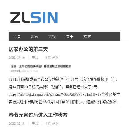
首页
留言
链接
关于
搜索
居家办公的第三天
2022-03-16
生活
8 条评论
3月13日深圳发布全市公交地铁停运！开展三轮全员核酸检测（自3
月14日至20日期间实行）的通知。至此已经过去了3天。
https://mp.weixin.qq.com/s/kKnaWSJdXd3Yx5y0Im1llw各个社区基本
实行只进不出封闭管理<3月14日至20日期间>，这周只能居家办公，
对线上的工作还好，对于要到现场才能进行的工作损失是无法估量
春节元宵过后进入工作状态
和想象的。但是这对深圳疫情反复横...
2022-02-18
生活
4 条评论