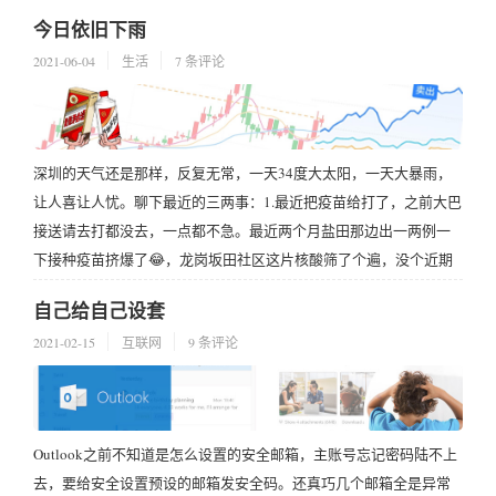
有在3个地点，期间大巴分别到3个点去接人也要些时间。10点左右
今日依旧下雨
才到的目的地，是在海岸线旁的一个路口下的车，然后我们就正式
2021-06-04
生活
7 条评论
开始了红排角海岸线的穿越之旅。因为红排角...
深圳的天气还是那样，反复无常，一天34度大太阳，一天大暴雨，
让人喜让人忧。聊下最近的三两事：1.最近把疫苗给打了，之前大巴
接送请去打都没去，一点都不急。最近两个月盐田那边出一两例一
下接种疫苗挤爆了😂，龙岗坂田社区这片核酸筛了个遍，没个近期
的核检绿码估计社区都进不了了😋，在此对核检的医务工作人员表
自己给自己设套
示感谢，幸苦了。2.最近买的白酒基金清仓了，清完几天来还涨了
2021-02-15
互联网
9 条评论
12%，直接拍断大腿😥，后悔了，不知道...
Outlook之前不知道是怎么设置的安全邮箱，主账号忘记密码陆不上
去，要给安全设置预设的邮箱发安全码。还真巧几个邮箱全是异常