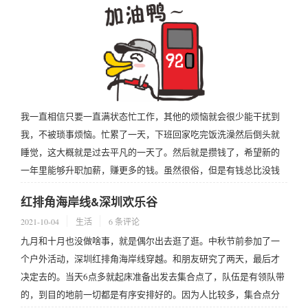
我一直相信只要一直满状态忙工作，其他的烦恼就会很少能干扰到
我，不被琐事烦恼。忙累了一天，下班回家吃完饭洗澡然后倒头就
睡觉，这大概就是过去平凡的一天了。然后就是攒钱了，希望新的
一年里能够升职加薪，赚更多的钱。虽然很俗，但是有钱总比没钱
好，不是吗！？有钱想买啥就买啥，多快乐啊。加油，打工人。
红排角海岸线&深圳欢乐谷
2021-10-04
生活
6 条评论
九月和十月也没做啥事，就是偶尔出去逛了逛。中秋节前参加了一
个户外活动，深圳红排角海岸线穿越。和朋友研究了两天，最后才
决定去的。当天6点多就起床准备出发去集合点了，队伍是有领队带
的，到目的地前一切都是有序安排好的。因为人比较多，集合点分