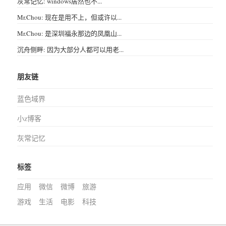
灰常记忆: windows居然也不...
Mr.Chou: 现在是用不上，但或许以...
Mr.Chou: 是深圳福永那边的凤凰山...
沉舟侧畔: 因为大部分人都可以用老...
朋友链
蓝色域界
小z博客
灰常记忆
标签
应用
微信
微博
旅游
游戏
生活
电影
科技