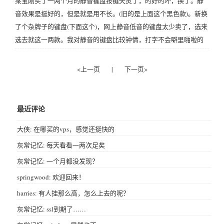
某宝刚买了一两个月的静音键盘按键失灵了，时好时坏，换了。静
音效果是挺好的，但是就是用不长。(旧的是上面这个黑色款)。新换
了个杂牌子的键盘(下面这个)，网上静音低音的键盘太少卖了，选来
选去就这一两款。我对静音的键盘比较钟情，打字不会噼里啪啦的
响，另外用的鼠标也是静音的。只希望新买的键盘到了能用的久些
吧。另外日常办公没啥要求的，我觉得用双飞燕经典款的就足够
<上一页
|
下一页>
了，可惜双飞燕没有静音款的键盘。😏
最近评论
大侠: 在哪买的vps，感觉还挺快的
灰常记忆: 每天看看一两次足矣
灰常记忆: 一个月都没发现？
springwood: 欢迎回来！
harries: 有人挂那么高，怎么上去的呢？
灰常记忆: ssl到期了……