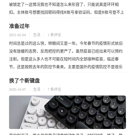
被锁定了～这情况我也不知道怎么来形容了，只能说真是环环相
扣。主体账号想要找回密码得找B账号拿验证码，但是B账号登不上
还得找C账号拿验证码才能登录，最后C账号咋还得发验证码到
准备过年
yy@ss.com拿，这给我整懵了。我之前是怎么想的，这样设置安全邮
2021-02-04
生活
1 条评论
箱。自己给自己设了个套。最后好...
时间总是过的这么快，转眼间又是一年。今年春节的疫情形式依旧
没有放缓的态势，反而把控的更严了。虽然疫苗已经出来可以预约
注射。但是这么多人也不可能在短时间内全部接种疫苗，临近春
节，还是按照去年的防控节奏来。主要是国外的疫情防控不是很乐
观，老是看到入境的输入案例，本土基本没啥。年前回家我那边的
换了个新键盘
要求是低风险地区回去要持7天以内的核酸阴性检测证明，其实我有
2020-10-07
生活
7 条评论
想过不回去了，但是想想太久没回去了过年回一趟吧...