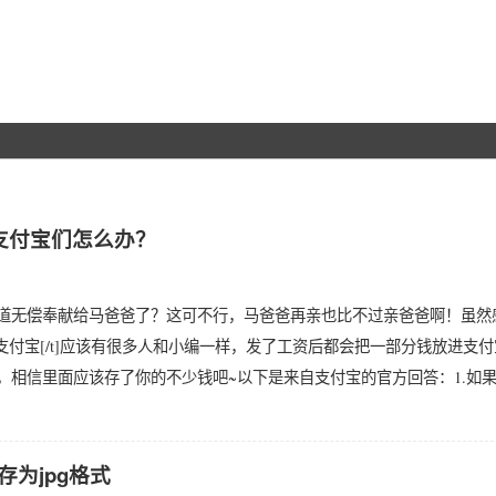
支付宝们怎么办？
道无偿奉献给马爸爸了？这可不行，马爸爸再亲也比不过亲爸爸啊！虽然
]支付宝[/t]应该有很多人和小编一样，发了工资后都会把一部分钱放进支
，相信里面应该存了你的不少钱吧~以下是来自支付宝的官方回答：1.如
为jpg格式