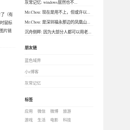
灰常记忆: windows居然也不...
Mr.Chou: 现在是用不上，但或许以...
看了（有
Mr.Chou: 是深圳福永那边的凤凰山...
片时鼠标
图片链
沉舟侧畔: 因为大部分人都可以用老...
朋友链
蓝色域界
小z博客
灰常记忆
标签
应用
微信
微博
旅游
游戏
生活
电影
科技