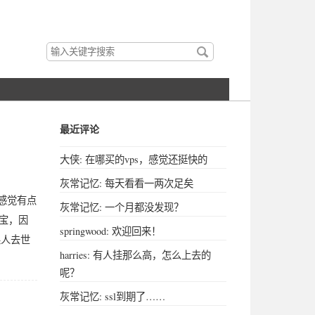
搜
索
关
键
字
最近评论
大侠: 在哪买的vps，感觉还挺快的
灰常记忆: 每天看看一两次足矣
感觉有点
灰常记忆: 一个月都没发现？
付宝，因
springwood: 欢迎回来！
果人去世
harries: 有人挂那么高，怎么上去的
呢？
灰常记忆: ssl到期了……