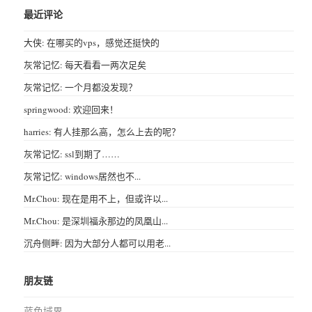
最近评论
大侠: 在哪买的vps，感觉还挺快的
灰常记忆: 每天看看一两次足矣
灰常记忆: 一个月都没发现？
springwood: 欢迎回来！
harries: 有人挂那么高，怎么上去的呢？
灰常记忆: ssl到期了……
灰常记忆: windows居然也不...
Mr.Chou: 现在是用不上，但或许以...
Mr.Chou: 是深圳福永那边的凤凰山...
沉舟侧畔: 因为大部分人都可以用老...
朋友链
蓝色域界