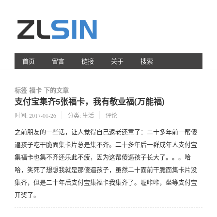
首页
留言
链接
关于
搜索
标签 福卡 下的文章
支付宝集齐5张福卡，我有敬业福(万能福)
时间:
2017-01-26
分类:
生活
评论
之前朋友的一些话，让人觉得自己返老还童了：二十多年前一帮傻
逼孩子吃干脆面集卡片总是集不齐。二十多年后一群成年人支付宝
集福卡也集不齐还乐此不疲，因为这帮傻逼孩子长大了。。。哈
哈，笑死了想想我就是那傻逼孩子，虽然二十面前干脆面集卡片没
集齐，但是二十年后支付宝集福卡我集齐了。喔咔咔，坐等支付宝
开奖了。