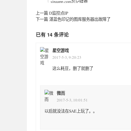
sinaapp.com忘记续费
被godaddy注册
上一篇
D监控点IP
下一篇
湛蓝色印记的图库服务器出故障了
已有 14 条评论
星空游戏
2017-5-3, 9:20:23
这么耗豆，删了就删了
微而
2017-5-3, 10:01:51
以后就没法在SAE上玩了。。