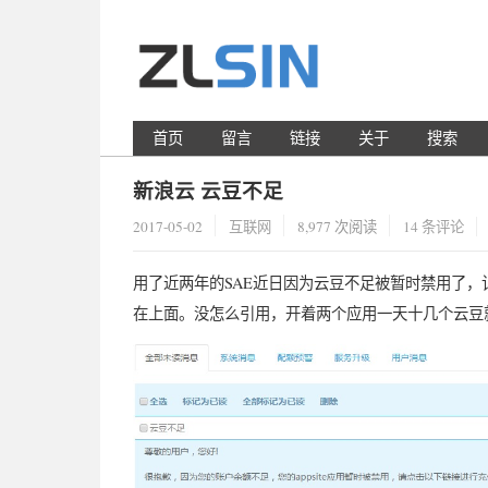
首页
留言
链接
关于
搜索
新浪云 云豆不足
2017-05-02
互联网
8,977 次阅读
14 条评论
用了近两年的SAE近日因为云豆不足被暂时禁用了，记得
在上面。没怎么引用，开着两个应用一天十几个云豆就