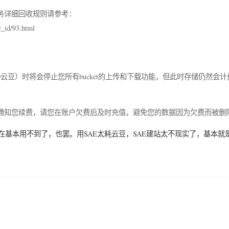
务详细回收规则请参考：
c_id/93.html
000云豆）时将会停止您所有bucket的上传和下载功能，但此时存储仍然会
通知您续费，请您在账户欠费后及时充值，避免您的数据因为欠费而被删
在基本用不到了，也罢。用SAE太耗云豆，SAE建站太不现实了，基本就