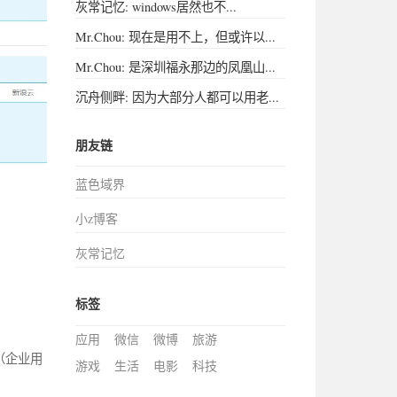
灰常记忆: windows居然也不...
Mr.Chou: 现在是用不上，但或许以...
Mr.Chou: 是深圳福永那边的凤凰山...
沉舟侧畔: 因为大部分人都可以用老...
朋友链
蓝色域界
小z博客
灰常记忆
标签
应用
微信
微博
旅游
（企业用
游戏
生活
电影
科技