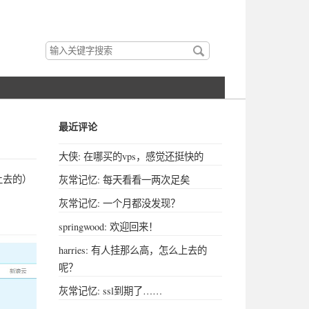
搜
索
关
键
字
最近评论
大侠: 在哪买的vps，感觉还挺快的
上去的）
灰常记忆: 每天看看一两次足矣
灰常记忆: 一个月都没发现？
springwood: 欢迎回来！
harries: 有人挂那么高，怎么上去的
呢？
灰常记忆: ssl到期了……