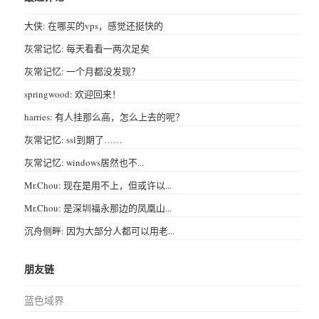
大侠: 在哪买的vps，感觉还挺快的
灰常记忆: 每天看看一两次足矣
灰常记忆: 一个月都没发现？
springwood: 欢迎回来！
harries: 有人挂那么高，怎么上去的呢？
灰常记忆: ssl到期了……
灰常记忆: windows居然也不...
Mr.Chou: 现在是用不上，但或许以...
Mr.Chou: 是深圳福永那边的凤凰山...
沉舟侧畔: 因为大部分人都可以用老...
朋友链
蓝色域界