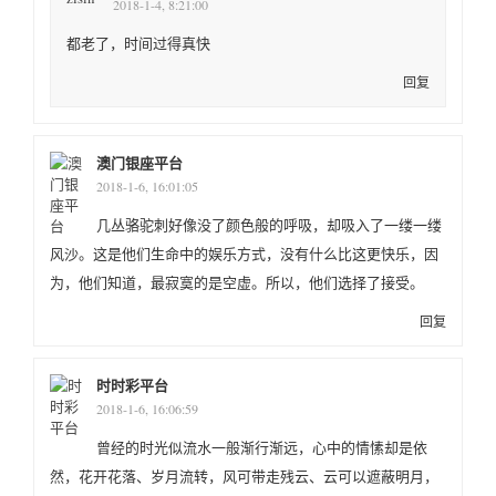
2018-1-4, 8:21:00
都老了，时间过得真快
回复
澳门银座平台
2018-1-6, 16:01:05
几丛骆驼刺好像没了颜色般的呼吸，却吸入了一缕一缕
风沙。这是他们生命中的娱乐方式，没有什么比这更快乐，因
为，他们知道，最寂寞的是空虚。所以，他们选择了接受。
回复
时时彩平台
2018-1-6, 16:06:59
曾经的时光似流水一般渐行渐远，心中的情愫却是依
然，花开花落、岁月流转，风可带走残云、云可以遮蔽明月，