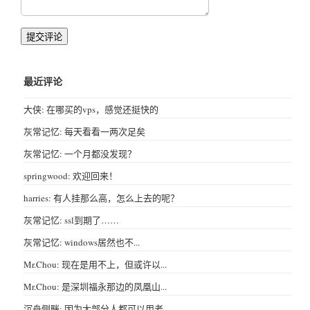
提交评论
最近评论
大侠: 在哪买的vps，感觉还挺快的
灰常记忆: 每天看看一两次足矣
灰常记忆: 一个月都没发现？
springwood: 欢迎回来！
harries: 有人挂那么高，怎么上去的呢？
灰常记忆: ssl到期了……
灰常记忆: windows居然也不...
Mr.Chou: 现在是用不上，但或许以...
Mr.Chou: 是深圳福永那边的凤凰山...
沉舟侧畔: 因为大部分人都可以用老...