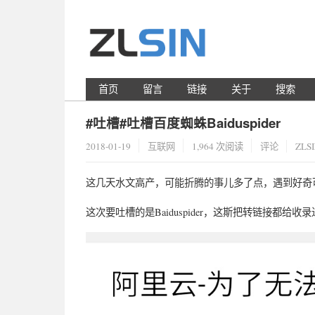
首页
留言
链接
关于
搜索
#吐槽#吐槽百度蜘蛛Baiduspider
2018-01-19
互联网
1,964 次阅读
评论
ZLS
这几天水文高产，可能折腾的事儿多了点，遇到好奇
这次要吐槽的是Baiduspider，这斯把转链接都给收