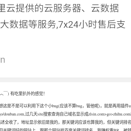
︿￣) 有吃里扒外的感觉！
是不是可以利用下这个小bug(应该不算bug，管他呢)，就是再用插件ur
m/go/douban.com,过几天site搜索查询自己域名显示成zlsin.com>go>zhihu.co
瓣官网的标题和描述全收了，地址显示依旧是我的，那关键词应该也算我的，但关键词排
但关键词好的网站上，跟那个网站抢百度关键词排名，我赚权重BR，被