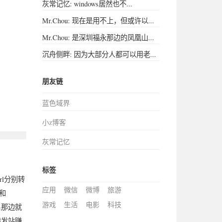
灰常记忆: windows居然也不...
Mr.Chou: 现在是用不上，但或许以...
Mr.Chou: 是深圳福永那边的凤凰山...
沉舟侧畔: 因为大部分人都可以用老...
朋友链
蓝色域界
小z博客
灰常记忆
标签
l分别转
应用
微信
微博
旅游
m和
游戏
生活
电影
科技
名那边就
转发站赚