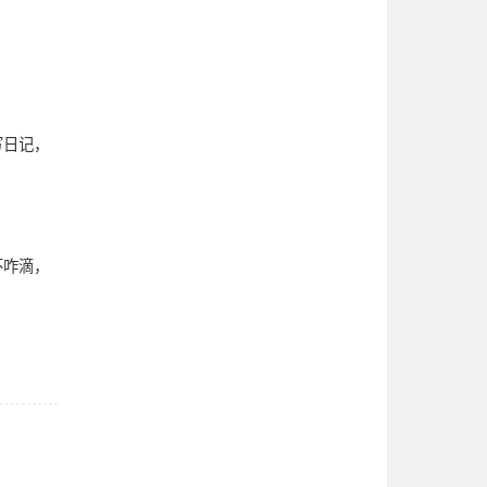
写日记，
不咋滴，