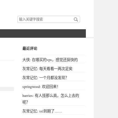
搜
索
关
键
字
最近评论
大侠: 在哪买的vps，感觉还挺快的
灰常记忆: 每天看看一两次足矣
灰常记忆: 一个月都没发现？
springwood: 欢迎回来！
harries: 有人挂那么高，怎么上去的
呢？
灰常记忆: ssl到期了……