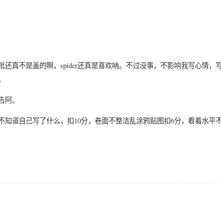
还真不是盖的啊，spider还真是喜欢呐。不过没事，不影响我写心情，
。
告阿。
不知道自己写了什么，扣10分，卷面不整洁乱涂鸦贴图扣6分，看着水平