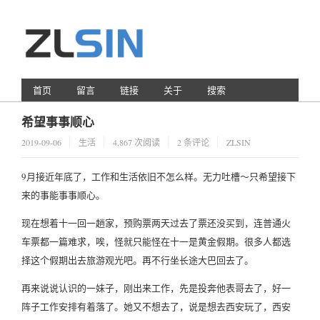
首页
留言
链接
关于
搜索
希望事事顺心
2019-09-06
生活
4,867 次阅读
2 条评论
ZLSIN
9月接近年底了，工作和生活依旧不怎么样。无力吐槽～只希望接下
来的事能事事顺心。
现在想着十一回一趟家，预购票两天过去了票还没买到，连普通火
车票都一篇难求，唉，怪就只能怪在十一是黄金假期。很多人都选
择这个假期出去旅游观光吧。再不行坐长途大巴回去了。
再来说说认识的一妹子，刚出来工作，先是投奔他表哥去了，好一
阵子工作安排有着落了。她又不想去了，说是想去西安玩了，西安