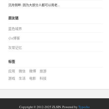
沉舟侧畔: 因为大部分人都可以用老...
朋友链
蓝色域界
小z博客
灰常记忆
标签
应用
微信
微博
旅游
游戏
生活
电影
科技
Copyright © 2012-2025 ZLSIN. Powered by
Typecho