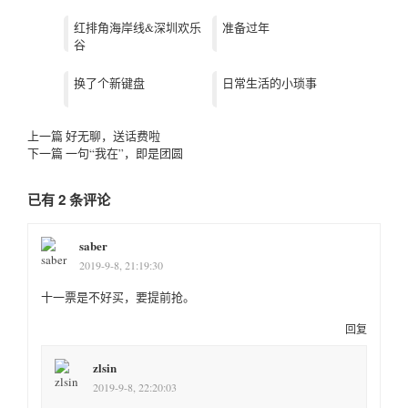
红排角海岸线&深圳欢乐
准备过年
谷
换了个新键盘
日常生活的小琐事
上一篇
好无聊，送话费啦
下一篇
一句“我在”，即是团圆
已有 2 条评论
saber
2019-9-8, 21:19:30
十一票是不好买，要提前抢。
回复
zlsin
2019-9-8, 22:20:03