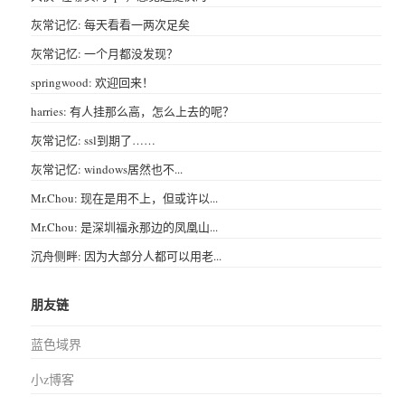
灰常记忆: 每天看看一两次足矣
灰常记忆: 一个月都没发现？
springwood: 欢迎回来！
harries: 有人挂那么高，怎么上去的呢？
灰常记忆: ssl到期了……
灰常记忆: windows居然也不...
Mr.Chou: 现在是用不上，但或许以...
Mr.Chou: 是深圳福永那边的凤凰山...
沉舟侧畔: 因为大部分人都可以用老...
朋友链
蓝色域界
小z博客