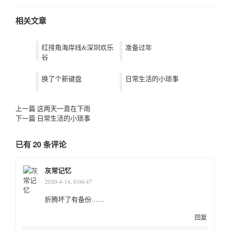
相关文章
红排角海岸线&深圳欢乐
准备过年
谷
换了个新键盘
日常生活的小琐事
上一篇
这两天一直在下雨
下一篇
日常生活的小琐事
已有 20 条评论
灰常记忆
2020-4-14, 6:04:47
折腾坏了有备份……
回复