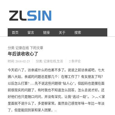
首页
留言
链接
关于
搜索
分类 记录在线 下的文章
年后该收收心了
时间:
2018-02-23
分类:
记录在线
,
生活
2 条评论
今天初八了，访亲戚什么的也差不多了。说说之前访亲戚吧，七大
姨八大姑，亲戚的问题总是那几个：在哪工作了？有女朋友了吗？
以后怎么打算? ......先不说这些问题很“钻人心”，但起码也是摆在面
前很现实的问题了，有时我也不知道怎么回答，怎么去说才好。还
好他们也只是随口问问，并没有深究，让我“逃过一劫”。 ＞︿＜家
里面就不说什么了，多是聊家常。虽然自己感觉年味一年比一年淡
了，但是能回到家和家人团聚，...