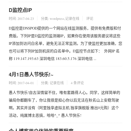
D监控点IP
时间:
2017-04-23
分类:
wordpress
,
记录在线
评论
D监控是DNSPOD提供的一个网站在线监测服务，提供有免费版和付
费版。下列IP是D监控的监测端IP，如果你在使用该服务建议将这些
IP添加到访问白名单，避免无法正常监测。为了使监控更加准确，您
也可以将下列IP加到机房的白名单中。D监控节点如下： 外网IP 名
称 119.147.193.63 深圳电信 183.60.5.176 深圳电信 ...
4月1日愚人节快乐!~
时间:
2017-04-01
分类:
记录在线
4 条评论
愚人节快乐!自古深情留不住，唯有套路得人心。同学，这样简单的
骗局你都翻车了，你让我很是担心你以后无法在秋名山上安稳驾驶
啊。其实并没有（阿里独享虚拟主机 独享旗舰版 推出0元购）这个
活动，纯属博主恶搞，哈哈^_^ 愚人节快乐!
个人博客用户体验的重要程度