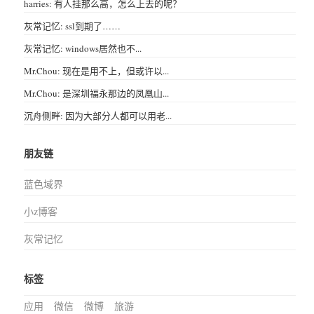
harries: 有人挂那么高，怎么上去的呢？
灰常记忆: ssl到期了……
灰常记忆: windows居然也不...
Mr.Chou: 现在是用不上，但或许以...
Mr.Chou: 是深圳福永那边的凤凰山...
沉舟侧畔: 因为大部分人都可以用老...
朋友链
蓝色域界
小z博客
灰常记忆
标签
应用
微信
微博
旅游