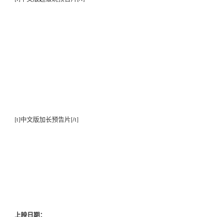
[t]中文版加长预告片[/t]
上映日期：