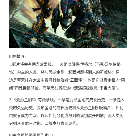
[t]剧情[/t]
1.影片将会有两条故事线，一边是以凯德·伊格尔（马克·沃尔伯格
饰）为主的人类，将与恐龙金刚一起面对即将到来的新威胁；另一
边是擎天柱在太空中搜寻其统治者“五面怪”，也是它派赏金猎人“禁
闭”四处搜捕领袖，而擎天柱将在途中遭遇超级反派“宇宙大帝”。
2.《变形金刚5》有两条线，一条是变形金刚的成长历史，一条是人
类的久远历史。变形金刚的成长历史将从变形金刚如何诞生、如何
由奴隶成为主宰、以及如何分化成敌对的派别展开剧情；而人类历
史则从亚瑟王时期、二战岁月直到现代。
[t]中文版超级碗预告片[/t]