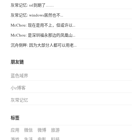
灰常记忆: ssl到期了……
灰常记忆: windows居然也不...
Mr.Chou: 现在是用不上，但或许以...
Mr.Chou: 是深圳福永那边的凤凰山...
沉舟侧畔: 因为大部分人都可以用老...
朋友链
蓝色域界
小z博客
灰常记忆
标签
应用
微信
微博
旅游
游戏
生活
电影
科技