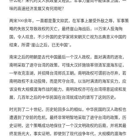
什么呢？宋代的文人执政重文轻武，军事力量尚不能保家卫国，一
味的高速经济发展又有何用呢？
两宋300余年，一直都是重文抑武，在军事上屡受外敌之辱，军事策
略的失败又导致政权的灭亡，最终崖山海战后，10万宋人投海殉
国，令人叹息，不少外国的史学家将宋朝灭亡视为古典意义中国的
结束，所谓“崖山之后，已无中国”。
南宋之后的明朝是古代中国最后一个汉人政权，面对满清的进攻，
南明采取了退守台湾的政策，可惜大汉奸施琅率领清军渡海东征，
一举攻克澎湖，并招降台湾郑氏王朝。南明政权可谓前功尽弃，若
南明政权不主动投降，而是死守台湾，以当时满清的海军实力，应
该没有大规模渡海作战的能力，南明政权亦可在台湾得意延续和发
展，几百年之后的中华民国在台湾就成功的谱写了这则历史。
时光到了二十世纪，历史轮回多么的相似，中华民国的汉人政权也
遭遇到了空前的危机，最终非常明智地采取了退守台湾的政策，历
史证明，这个策略成功地保住了一个汉文明政权的后裔，并将其最
终发扬光大，事实证明，即使到了现代战争年代，大规模的渡海作