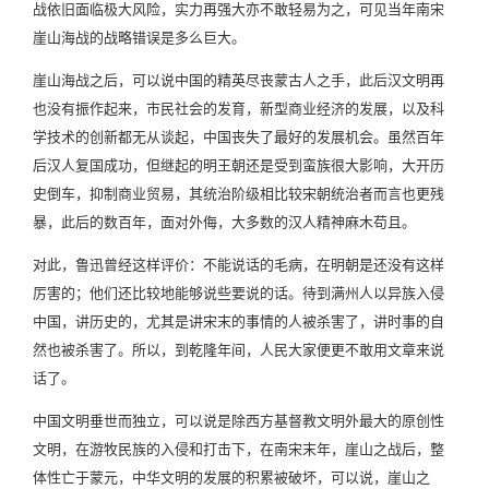
战依旧面临极大风险，实力再强大亦不敢轻易为之，可见当年南宋
崖山海战的战略错误是多么巨大。
崖山海战之后，可以说中国的精英尽丧蒙古人之手，此后汉文明再
也没有振作起来，市民社会的发育，新型商业经济的发展，以及科
学技术的创新都无从谈起，中国丧失了最好的发展机会。虽然百年
后汉人复国成功，但继起的明王朝还是受到蛮族很大影响，大开历
史倒车，抑制商业贸易，其统治阶级相比较宋朝统治者而言也更残
暴，此后的数百年，面对外侮，大多数的汉人精神麻木苟且。
对此，鲁迅曾经这样评价：不能说话的毛病，在明朝是还没有这样
厉害的；他们还比较地能够说些要说的话。待到满州人以异族入侵
中国，讲历史的，尤其是讲宋末的事情的人被杀害了，讲时事的自
然也被杀害了。所以，到乾隆年间，人民大家便更不敢用文章来说
话了。
中国文明垂世而独立，可以说是除西方基督教文明外最大的原创性
文明，在游牧民族的入侵和打击下，在南宋末年，崖山之战后，整
体性亡于蒙元，中华文明的发展的积累被破坏，可以说，崖山之