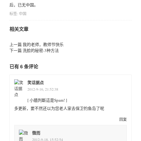
后，已无中国。
标签:
中国
相关文章
上一篇
我的老师，教师节快乐
下一篇
洗脸的秘密-3种方法
已有 6 条评论
笑话据点
2012-9-16, 21:52:38
[ 小牆判斷這是Spam! ]
多更新，要不然还以为您老人家去保卫钓鱼岛了呢
回复
微而
2012-9-18, 15:52:54