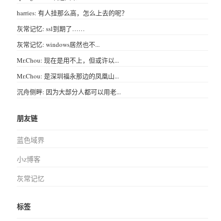
harries: 有人挂那么高，怎么上去的呢？
灰常记忆: ssl到期了……
灰常记忆: windows居然也不...
Mr.Chou: 现在是用不上，但或许以...
Mr.Chou: 是深圳福永那边的凤凰山...
沉舟侧畔: 因为大部分人都可以用老...
朋友链
蓝色域界
小z博客
灰常记忆
标签