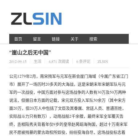
首页
留言
链接
关于
搜索
“崖山之后无中国”
2012-09-15
生活
4,871 次阅读
6 条评论
ZLSIN
公元1279年2月，南宋残军与元军在新会崖门海域（今属广东省江门
市）展开了一场历时20多天的大海战，这是宋朝末年宋朝军队与元
军的一次战役，中国方面对参与这场战争的人数有30万及50万两种
说法，但据日本方面的记载，宋元双方投入军队50余万（其中宋方
面20万，但20万人中包括了文臣及其眷属、宫廷人员、普通百姓，
实际战斗力只有数万），动用战船2千余艘，最终宋军全军覆灭告
终，丞相陆秀夫背着年仅9岁的皇帝赵昺蹈海殉国，超过十万南宋军
民不愿被残暴的蒙古政权所奴役，纷纷投海自尽，这场战役标志着