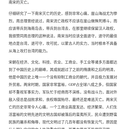
南宋的灭亡。
仔细研究了一下南宋灭亡的历史，感到非常心痛，崖山海战尤为惨
烈，周总理曾经说过，南宋流亡政权不应该在崖山做殊死搏斗，而
应该带兵到海南岛去，带兵到台湾去，在那里继续保留汉人政权，
我很赞同周总理的这种说法，南宋当时应该全面退守，退守的最佳
地点是台湾，退可守，攻可扰，以蒙古人的实力，当时根本不具备
从海上攻打台湾的能力。
宋朝在经济、文化、科技、农业、工商业、手工业等诸多方面都达
到了中国历史上的巅峰，其成就超过了之前的隋唐和之后的明清，
他是中国历史上唯一一个没有抑制工商业的朝代，并且极力发展对
外贸易。两宋时期，国家非常富裕，GDP占全球八成之多，但国家
却不重视军事实力，军队忙于经商而不演练，没有战斗力，面对外
敌入侵总是战败求和，丧权辱国殆尽，最终还是难逃灭亡。两宋灭
亡的历史非常令人心痛，一个工商业高度发达、经济繁荣、人们生
活富裕的文明先进的文明古国却被落后的蛮夷所灭，民众遭到野蛮
民族的屠杀和侮辱，现代文明过了几百年都没有恢复元气，原因是