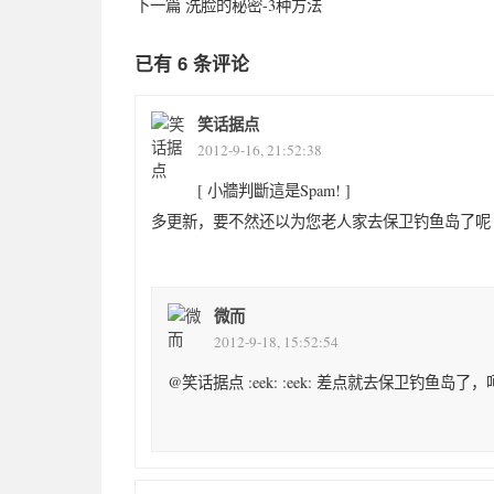
下一篇
洗脸的秘密-3种方法
已有 6 条评论
笑话据点
2012-9-16, 21:52:38
[ 小牆判斷這是Spam! ]
多更新，要不然还以为您老人家去保卫钓鱼岛了呢
微而
2012-9-18, 15:52:54
@笑话据点 :eek: :eek: 差点就去保卫钓鱼岛了