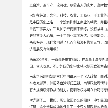
是台湾，退可守，攻可扰，以蒙古人的实力，当时根
宋朝在经济、文化、科技、农业、工商业、手工业等
是中国历史上唯一一个没有抑制工商业的朝代，并且
重视军事实力，军队忙于经商而不演练，没有战斗力
史非常令人心痛，一个工商业高度发达、经济繁荣、
杀和侮辱，现代文明过了几百年都没有恢复元气，原
济发展又有何用呢？
两宋300余年，一直都是重文抑武，在军事上屡受外
国，令人叹息，不少外国的史学家将宋朝灭亡视为古
南宋之后的明朝是古代中国最后一个汉人政权，面对
举攻克澎湖，并招降台湾郑氏王朝。南明政权可谓前
有大规模渡海作战的能力，南明政权亦可在台湾得意
时光到了二十世纪，历史轮回多么的相似，中华民国
证明，这个策略成功地保住了一个汉文明政权的后裔