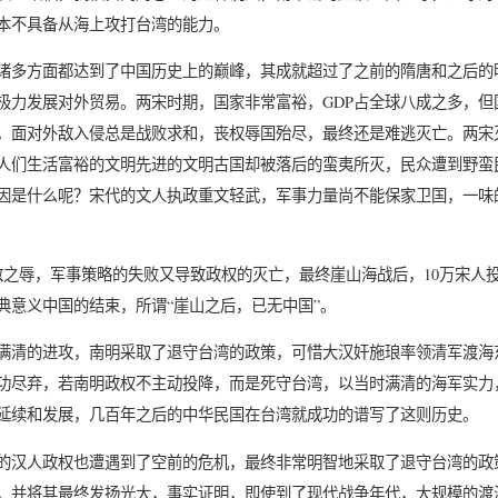
本不具备从海上攻打台湾的能力。
诸多方面都达到了中国历史上的巅峰，其成就超过了之前的隋唐和之后的
极力发展对外贸易。两宋时期，国家非常富裕，GDP占全球八成之多，但
，面对外敌入侵总是战败求和，丧权辱国殆尽，最终还是难逃灭亡。两宋
人们生活富裕的文明先进的文明古国却被落后的蛮夷所灭，民众遭到野蛮
因是什么呢？宋代的文人执政重文轻武，军事力量尚不能保家卫国，一味
敌之辱，军事策略的失败又导致政权的灭亡，最终崖山海战后，10万宋人
典意义中国的结束，所谓“崖山之后，已无中国”。
满清的进攻，南明采取了退守台湾的政策，可惜大汉奸施琅率领清军渡海
功尽弃，若南明政权不主动投降，而是死守台湾，以当时满清的海军实力
延续和发展，几百年之后的中华民国在台湾就成功的谱写了这则历史。
的汉人政权也遭遇到了空前的危机，最终非常明智地采取了退守台湾的政
，并将其最终发扬光大，事实证明，即使到了现代战争年代，大规模的渡