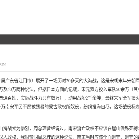
SIN
（今属广东省江门市）展开了一场历时20多天的大海战，这是宋朝末年宋朝
万及50万两种说法，但据日本方面的记载，宋元双方投入军队50余万（其
、普通百姓，实际战斗力只有数万），动用战船2千余艘，最终宋军全军覆
十万南宋军民不愿被残暴的蒙古政权所奴役，纷纷投海自尽，这场战役标
山海战尤为惨烈，周总理曾经说过，南宋流亡政权不应该在崖山做殊死搏
汉人政权，我很赞同周总理的这种说法，南宋当时应该全面退守，退守的