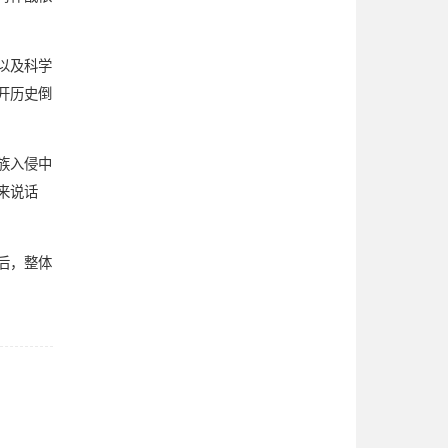
以及科学
开历史倒
族入侵中
来说话
后，整体