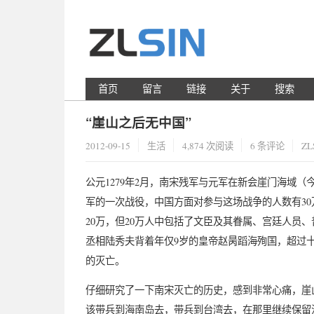
首页
留言
链接
关于
搜索
“崖山之后无中国”
2012-09-15
生活
4,874 次阅读
6 条评论
ZL
公元1279年2月，南宋残军与元军在新会崖门海域
军的一次战役，中国方面对参与这场战争的人数有30
20万，但20万人中包括了文臣及其眷属、宫廷人员
丞相陆秀夫背着年仅9岁的皇帝赵昺蹈海殉国，超过
的灭亡。
仔细研究了一下南宋灭亡的历史，感到非常心痛，崖
该带兵到海南岛去，带兵到台湾去，在那里继续保留