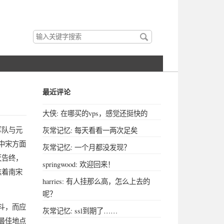
搜
索
关
键
字
最近评论
大侠: 在哪买的vps，感觉还挺快的
军队与元
灰常记忆: 每天看看一两次足矣
中宋方面
灰常记忆: 一个月都没发现？
灭告终，
springwood: 欢迎回来！
志着南宋
harries: 有人挂那么高，怎么上去的
呢？
斗，而应
灰常记忆: ssl到期了……
最佳地点