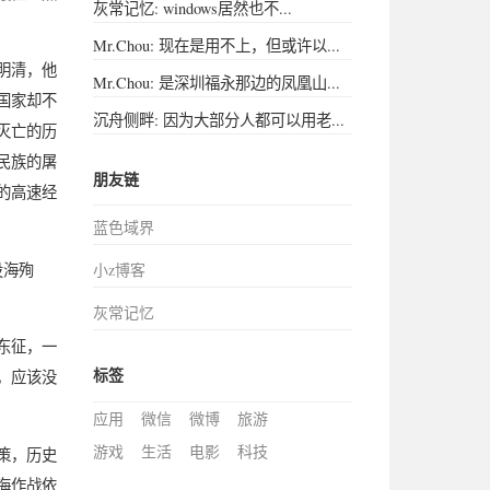
灰常记忆: windows居然也不...
Mr.Chou: 现在是用不上，但或许以...
明清，他
Mr.Chou: 是深圳福永那边的凤凰山...
国家却不
沉舟侧畔: 因为大部分人都可以用老...
灭亡的历
民族的屠
朋友链
的高速经
蓝色域界
投海殉
小z博客
灰常记忆
东征，一
标签
，应该没
应用
微信
微博
旅游
游戏
生活
电影
科技
策，历史
海作战依