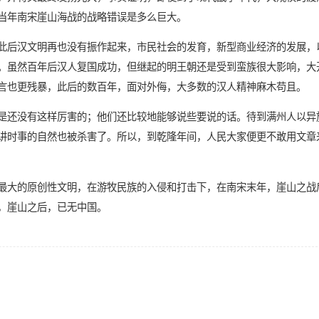
当年南宋崖山海战的战略错误是多么巨大。
此后汉文明再也没有振作起来，市民社会的发育，新型商业经济的发展，
。虽然百年后汉人复国成功，但继起的明王朝还是受到蛮族很大影响，大
言也更残暴，此后的数百年，面对外侮，大多数的汉人精神麻木苟且。
是还没有这样厉害的；他们还比较地能够说些要说的话。待到满州人以异
讲时事的自然也被杀害了。所以，到乾隆年间，人民大家便更不敢用文章
最大的原创性文明，在游牧民族的入侵和打击下，在南宋末年，崖山之战
，崖山之后，已无中国。